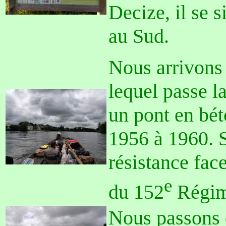
Decize, il se 
au Sud.
Nous arrivons
lequel passe 
un pont en bét
1956 à 1960. S
résistance fac
e
du 152
Régime
Nous passons d