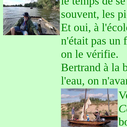
le temps de se
souvent, les pi
Et oui, à l'éc
n'était pas un 
on le vérifie.
Bertrand à la 
l'eau, on n'ava
V
C
b