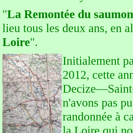
"
La Remontée du saumo
lieu tous les deux ans, en a
Loire
".
Initialement p
2012, cette ann
Decize—Saint-
n'avons pas pu
randonnée à ca
la Loire qui n