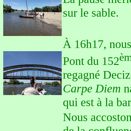
sur le sable.
À 16h17, nous
è
Pont du 152
regagné Deciz
Carpe Diem
na
qui est à la ba
Nous accostons
de la confluen