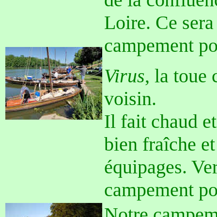
Loire. Ce sera
campement pou
Virus
, la toue
voisin.
Il fait chaud e
bien fraîche e
équipages. Ve
campement pou
Notre campem