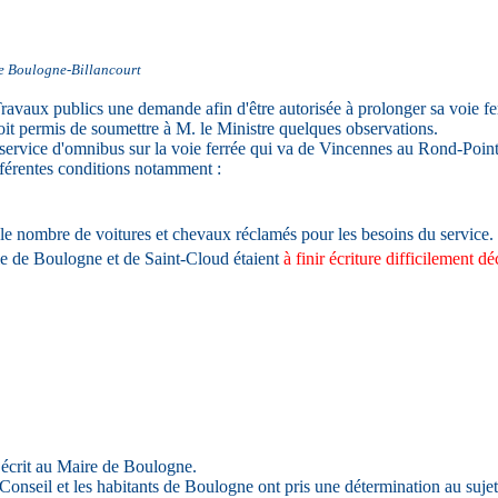
de Boulogne-Billancourt
avaux publics une demande afin d'être autorisée à prolonger sa voie f
oit permis de soumettre à M. le Ministre quelques observations.
n service d'omnibus sur la voie ferrée qui va de Vincennes au Rond-Poi
férentes conditions notamment :
ec le nombre de voitures et chevaux réclamés pour les besoins du service.
le de Boulogne et de Saint-Cloud étaient
à finir écriture difficilement dé
écrit au Maire de Boulogne.
onseil et les habitants de Boulogne ont pris une détermination au suje