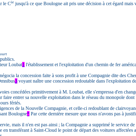
ie
r le C
jusqu'à ce que Boulogne ait pris une décision à cet égard mais v
ourt
publics.
sieur Loubat
1
l'établissement et l'exploitation d'un chemin de fer amér
égocia la concession faite à sons profit à une Compagnie dite des Chemi
 Omnibus
3
voyant naître une concession redoutable dans l'exploitation des
ies concédées primitivement à M. Loubat, elle s'empressa d'en changer 
 faire entrer sa nouvelle exploitation dans le réseau du monopole dont l'
ours fériés.
ces de la Nouvelle Compagnie, et celle-ci redoublant de clairvoyance fi
ersant Boulogne
*
Par cette dernière mesure que nous n'avons pas à justif
vie, mais il n'en est pas ainsi ; la Compagnie a supprimé le service de S
 en transférant à Saint-Cloud le point de départ des voitures affectées a
r.