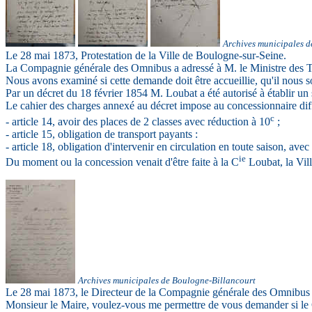
Ar
chives municipales 
Le 28 mai 1873, Protestation de la Ville de Boulogne-sur-Seine.
La Compagnie générale des Omnibus a adressé à M. le Ministre des Tr
Nous avons examiné si cette demande doit être accueillie, qu'il nous s
Par un décret du 18 février 1854 M. Loubat a été autorisé à établir u
Le cahier des charges annexé au décret impose au concessionnaire dif
c
- article 14, avoir des places de 2 classes avec réduction à 10
;
- article 15, obligation de transport payants :
- article 18, obligation d'intervenir en circulation en toute saison, av
ie
Du moment ou la concession venait d'être faite à la C
Loubat, la Vil
Ar
chives municipales de Boulogne-Billancourt
Le 28 mai 1873, le Directeur de la Compagnie générale des Omnibus 
Monsieur le Maire, voulez-vous me permettre de vous demander si le C