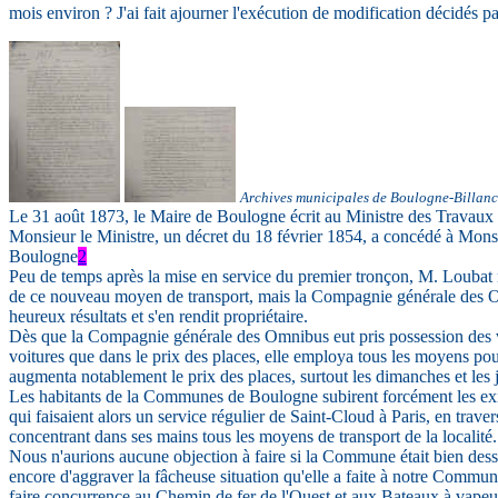
mois environ ? J'ai fait ajourner l'exécution de modification décidés pa
Ar
chives municipales de Boulogne-Billanc
Le 31 août 1873, le Maire de Boulogne écrit au Ministre des Travaux 
Monsieur le Ministre, un décret du 18 février 1854, a concédé à Mon
Boulogne
2
Peu de temps après la mise en service du premier tronçon, M. Loubat n
de ce nouveau moyen de transport, mais la Compagnie générale des
heureux résultats et s'en rendit propriétaire.
Dès que la Compagnie générale des Omnibus eut pris possession des vo
voitures que dans le prix des places, elle employa tous les moyens pour
augmenta notablement le prix des places, surtout les dimanches et les j
Les habitants de la Communes de Boulogne subirent forcément les exigen
qui faisaient alors un service régulier de Saint-Cloud à Paris, en trav
concentrant dans ses mains tous les moyens de transport de la localité.
Nous n'aurions aucune objection à faire si la Commune était bien desser
encore d'aggraver la fâcheuse situation qu'elle a faite à notre Commune
faire concurrence au Chemin de fer de l'Ouest et aux Bateaux à vapeu