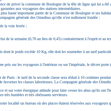
ce de priver la commune de Boulogne de la tête de ligne qui lui a été a
 garanties aux voyageurs des stations intermédiaires.
a plus haute importante partie de la Commune de Boulogne et ses habitan
 Compagnie générale des Omnibus qu'elle n'est nullement fondée :
de la voie ferrée ;
elui de la semaine (0,70 au lieu de 0,45) contrairement à l'esprit et au t
 dont le poids excède 10 Kg, elle doit les soumettre à un tarif particuli
prix sur les voyageurs à l'intérieur ou sur l'impériale, le décret porte (
r de Paris : le tarif de la seconde classe sera réduit à 10 centimes pendant
 de favoriser les classes laborieuses. La Compagnie générale des Omnibus
ce et sur votre énergique attitude pour faire cesser les abus qu'ils ont l
les très humbles et très obéissants serviteurs.
otre localité un bureau où des places étaient réservées aux voyageurs q