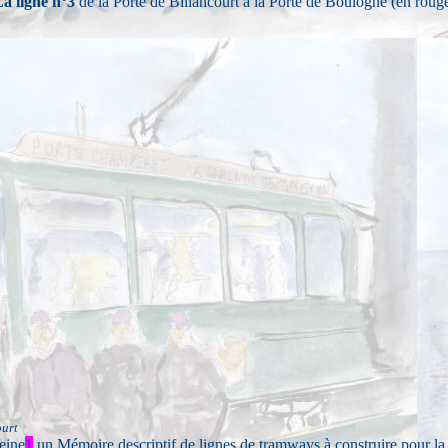
La
ligne n°3
de la Porte de Billancourt à la Porte de Boulogne (en roug
ourt
eine
1
un Mémoire descriptif de lignes de tramways à construire pour la