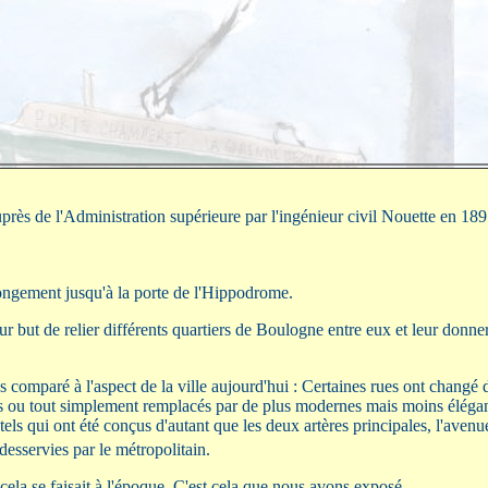
près de l'Administration supérieure par l'ingénieur civil Nouette en 189
longement jusqu'à la porte de l'Hippodrome.
 but de relier différents quartiers de Boulogne entre eux et leur donne
 comparé à l'aspect de la ville aujourd'hui : Certaines rues ont changé 
més ou tout simplement remplacés par de plus modernes mais moins élégan
tels qui ont été conçus d'autant que les deux artères principales, l'aven
 desservies par le métropolitain.
la se faisait à l'époque. C'est cela que nous avons exposé.