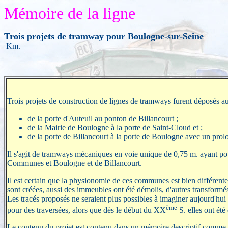
Mémoire de la ligne
Trois projets de tramway pour Boulogne-sur-Seine
Km.
Trois projets de construction de lignes de tramways furent déposés au
de la porte d'Auteuil au ponton de Billancourt ;
de la Mairie de Boulogne à la porte de Saint-Cloud et ;
de la porte de Billancourt à la porte de Boulogne avec un pro
Il s'agit de tramways mécaniques en voie unique de 0,75 m. ayant pour
Communes et Boulogne et de Billancourt.
Il est certain que la physionomie de ces communes est bien différentes
sont créées, aussi des immeubles ont été démolis, d'autres transfor
Les tracés proposés ne seraient plus possibles à imaginer aujourd'hui 
ème
pour des traversées, alors que dès le début du XX
S. elles ont été
Le contenu du projet est contenu dans un mémoire descriptif comme ce