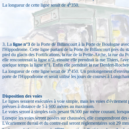
k
La longueur de cette ligne serait de 4
350.
3. La
ligne n°3
de la Porte de Billancourt à la Porte de Boulogne ave
l'Hippodrome. Cette ligne partant de la Porte de Billancourt près du s
pied du glacis des Fortifications, la rue de la Petite-Arche, la rue du
elle rencontrerait la ligne n°2, ensuite elle prendrait la rue Thiers, l'
quelque temps la ligne n°1. Enfin elle prendrait la rue Denfert-Roche
k
La longueur de cette ligne serait de 3
450. Un prolongement d'environ 
porte de l'Hippodrome et serait utilisé les jours de courses à Longcha
Disposition des voies
Le lignes seraient exécutées à voie simple, mais les voies d'évitement 
prévues à distance de 5 à 600 mètres au maximum.
Le voies seront à simples rails pesant 9k500 par mètre courant, lorsque
Lorsque les voies seront posées sur chaussées, elle comprendront des 
L'écartement du rail et du contre-rail seront réglementaires soit 29 mm
m