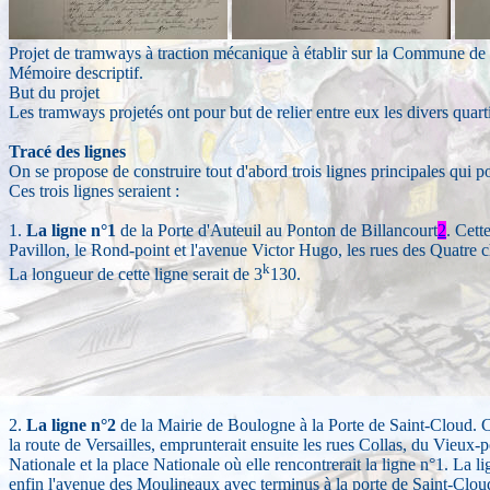
Projet de tramways à traction mécanique à établir sur la Commune de
Mémoire descriptif.
But du projet
Les tramways projetés ont pour but de relier entre eux les divers quar
Tracé des lignes
On se propose de construire tout d'abord trois lignes principales qui p
Ces trois lignes seraient :
1.
La ligne n°1
de la Porte d'Auteuil au Ponton de Billancourt
2
. Cett
Pavillon, le Rond-point et l'avenue Victor Hugo, les rues des Quatre c
k
La longueur de cette ligne serait de 3
130.
2.
La ligne n°2
de la Mairie de Boulogne à la Porte de Saint-Cloud. Cett
la route de Versailles, emprunterait ensuite les rues Collas, du Vieux-po
Nationale et la place Nationale où elle rencontrerait la ligne n°1. La l
enfin l'avenue des Moulineaux avec terminus à la porte de Saint-Clou